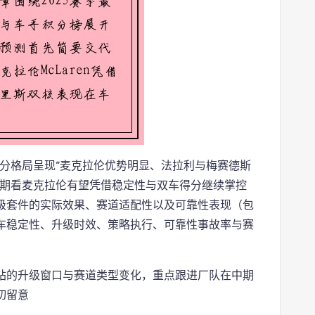
积分格局呈现“麦克拉伦优势明显、法拉利与梅赛德斯
短期看麦克拉伦有望凭借稳定性与双车得分继续掌控
级套件的实际效果、赛道适配性以及可靠性表现（包
车稳定性、升级时效、策略执行、可靠性事故率与赛
站的升级窗口与赛道类型变化，重点跟进厂队在中期
切留意