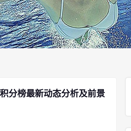
手积分榜最新动态分析及前景