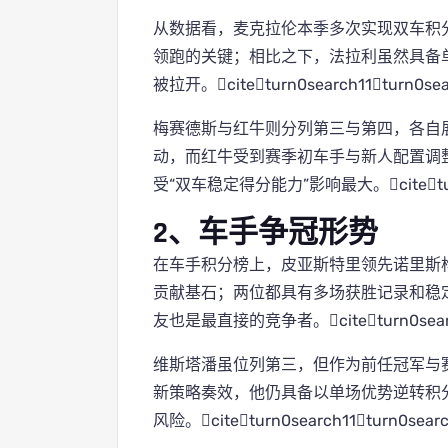
从数据看，麦克拉伦本季多次实现双车积
领跑的关键；相比之下，法拉利虽然具备
被拉开。citeturn0search11turn0sea
梅赛德斯与红牛则分列第三与第四，各自
动，而红牛受到赛季初车手与新人配置调
受“双车稳定得分能力”影响最大。citeturn0
2、车手争冠形势
在车手积分榜上，皮亚斯特里领先诺里斯构
贡献基石；两位都具有多场获胜记录和稳
友也是最直接的竞争者。citeturn0search
维斯塔潘虽位列第三，但作为前任冠军与
新策略奏效，他仍具备以单场优势逆转积分
风险。citeturn0search11turn0sear