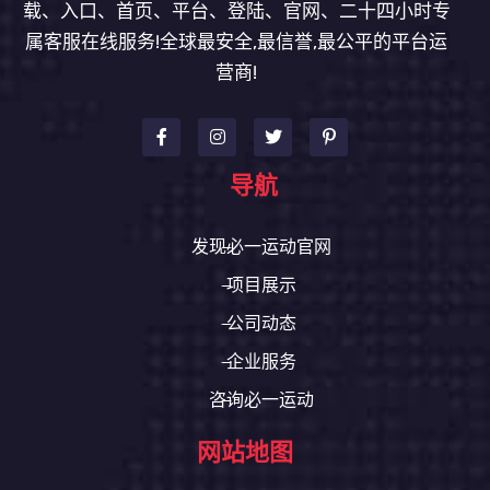
载、入口、首页、平台、登陆、官网、二十四小时专
属客服在线服务!全球最安全,最信誉,最公平的平台运
营商!
导航
发现必一运动官网
项目展示
公司动态
企业服务
咨询必一运动
网站地图