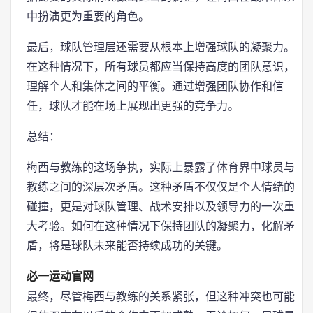
中扮演更为重要的角色。
最后，球队管理层还需要从根本上增强球队的凝聚力。
在这种情况下，所有球员都应当保持高度的团队意识，
理解个人和集体之间的平衡。通过增强团队协作和信
任，球队才能在场上展现出更强的竞争力。
总结：
梅西与教练的这场争执，实际上暴露了体育界中球员与
教练之间的深层次矛盾。这种矛盾不仅仅是个人情绪的
碰撞，更是对球队管理、战术安排以及领导力的一次重
大考验。如何在这种情况下保持团队的凝聚力，化解矛
盾，将是球队未来能否持续成功的关键。
必一运动官网
最终，尽管梅西与教练的关系紧张，但这种冲突也可能