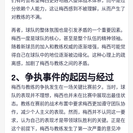
们有时会希望梅西更好地融入整体战术体系，而不是过
分依赖个人能力，这让梅西感到不被理解，从而产生了
对教练的不满。
再者，球队的整体氛围也是引发矛盾的一个重要因素。
梅西一度是球队的核心，甚至是整个队伍的精神领袖。
随着新球员的加入和教练权威的逐渐增强，梅西可能觉
得自己在球队中的地位逐渐被边缘化。这种心理上的疏
离感，加剧了梅西与教练之间的矛盾。
2、争执事件的起因与经过
梅西与教练的争执发生在一场关键比赛前夕。当时，球
队的表现并不理想，梅西也并未在比赛中展现出最佳状
态。教练在赛前的战术布置中要求梅西更加遵守团队协
作，减少个人主义的表现。然而，梅西并不认同这一要
求，认为自己的表现才是带领球队胜利的关键。正是在
这个前提下，梅西与教练发生了第一次严重的意见冲