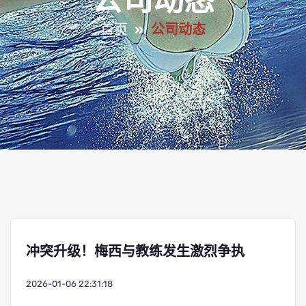
公司动态
首页
公司动态
冲突升级！梅西与教练发生激烈争执
2026-01-06 22:31:18