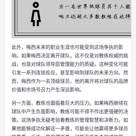
此外，梅西未来的职业生涯也可能受到这场争执的影
响。如果梅西决定离开球队，这不仅是对教练权威的挑
战，也是对球队领导层管理能力的质疑。这种变化可能
引发一系列连锁反应，甚至影响到球队的未来方向。然
而，梅西作为一名顶级球员，他的离开将对球队的品牌
价值和市场号召力产生深远影响。
另一方面，教练也面临着巨大的压力。如果梅西继续在
球队中产生负面影响，教练可能不得不作出更强硬的决
策。这场争执无疑考验着教练的管理智慧和决断力。如
果他能够成功化解这一矛盾，可能会让他赢得更多球员