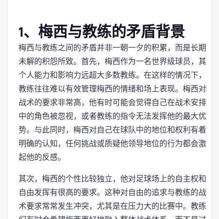
1、梅西与教练的矛盾背景
梅西与教练之间的矛盾并非一朝一夕的积累，而是长期
未解的积怨所致。首先，梅西作为一名世界级球员，其
个人能力和影响力远超大多数教练。在这样的情况下，
教练往往难以有效管理梅西的情绪和场上表现。梅西对
战术的要求非常高，他有时可能会觉得自己在战术安排
中的角色被忽视，或者教练的指令无法发挥他的最大优
势。与此同时，梅西对自己在球队中的地位和权利有着
明确的认知，任何挑战或质疑他领导地位的行为都会激
起他的反感。
其次，梅西的个性比较独立，他对足球场上的自主权和
自由发挥有很高的要求。这种对自由的追求与教练的战
术要求常常发生冲突，尤其是在压力大的比赛中。教练