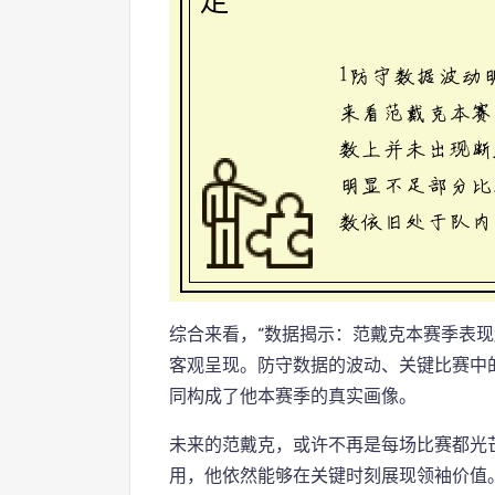
综合来看，“数据揭示：范戴克本赛季表现
客观呈现。防守数据的波动、关键比赛中
同构成了他本赛季的真实画像。
未来的范戴克，或许不再是每场比赛都光
用，他依然能够在关键时刻展现领袖价值