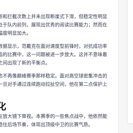
断和拦截次数上并未出现断崖式下滑，但稳定性明显
处于队内前列，展现出优秀的阅读比赛能力；然而在
幅度明显加大。
数据显示，范戴克在面对速度型前锋时，对抗成功率
追的比赛中，这一问题被进一步放大。这并不意味着
之间出现了新的平衡点。
也不再像巅峰赛季那样稳定。面对高空球密集冲击的
一旦对手通过连续跑动拉扯空间，他在第二点保护上
化
在放大镜下审视。本赛季的一些焦点战中，他依然能
稳住后场节奏，体现出顶级中卫的比赛气质。