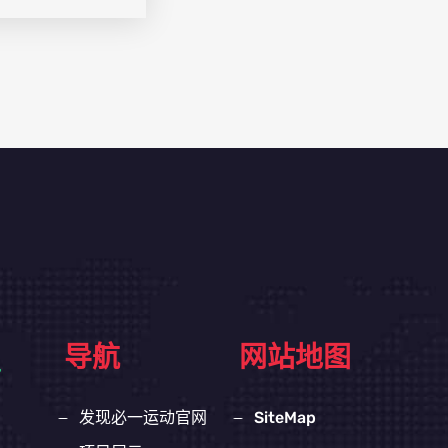
导航
网站地图
发现必一运动官网
SiteMap