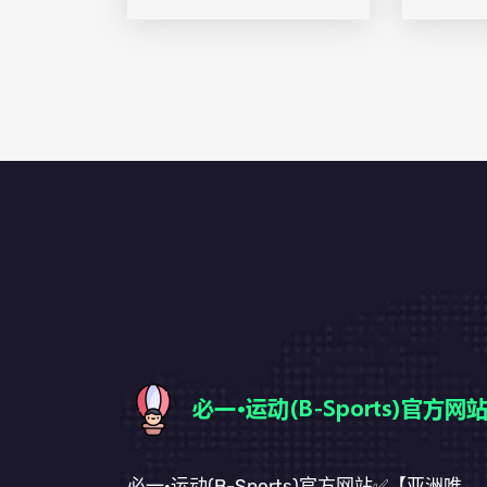
必一·运动(B-Sports)官方网站✅【亚洲唯