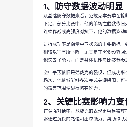
1、防守数据波动明显
从基础防守数据来看，范戴克本赛季在抢
不足。部分比赛中，他的单场拦截数依旧
连续作战或高强度对抗下，他的数据波动
对抗成功率是衡量中卫状态的重要指标。
相较以往有所下降，尤其是在需要频繁回
他失去了能力，而是身体机能与比赛节奏
空中争顶依旧是范戴克的强项，但成功率
场次，他依然能够多次完成关键解围；可
的覆盖范围便显得略有吃力。
2、关键比赛影响力变
在强强对话中，范戴克的表现更容易被放
够通过沉稳的站位和出球能力，帮助球队