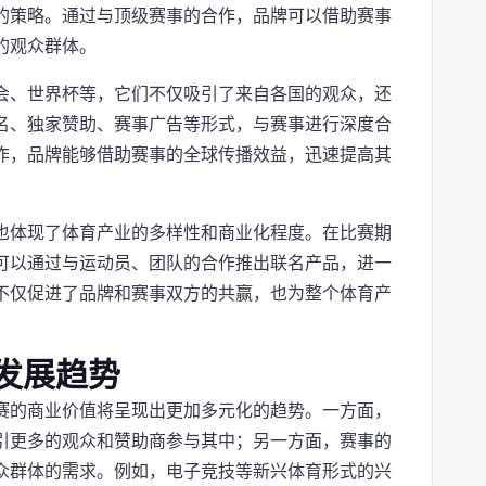
的策略。通过与顶级赛事的合作，品牌可以借助赛事
的观众群体。
会、世界杯等，它们不仅吸引了来自各国的观众，还
名、独家赞助、赛事广告等形式，与赛事进行深度合
作，品牌能够借助赛事的全球传播效益，迅速提高其
也体现了体育产业的多样性和商业化程度。在比赛期
可以通过与运动员、团队的合作推出联名产品，进一
不仅促进了品牌和赛事双方的共赢，也为整个体育产
发展趋势
赛的商业价值将呈现出更加多元化的趋势。一方面，
引更多的观众和赞助商参与其中；另一方面，赛事的
众群体的需求。例如，电子竞技等新兴体育形式的兴