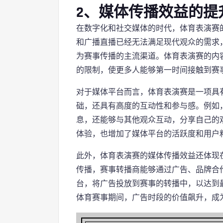
2、媒体传播效益的提
在数字化和社交媒体的时代，体育表演赛
和广播直播已经无法满足现代观众的需求
为赛事传播的主流渠道。体育表演赛的内
的限制，使更多人能够第一时间接触到赛
对于媒体平台而言，体育表演赛是一项具
础，还具有高度的互动性和参与感。例如
息，还能够与其他观众互动，分享自己的
体验，也增加了媒体平台的活跃度和用户
此外，体育表演赛的媒体传播效益还体现
传播，赛事转播商能够通过广告、品牌合
台，将广告投放到赛事的转播中，以达到
体育赛事期间，广告时段的价值飙升，成