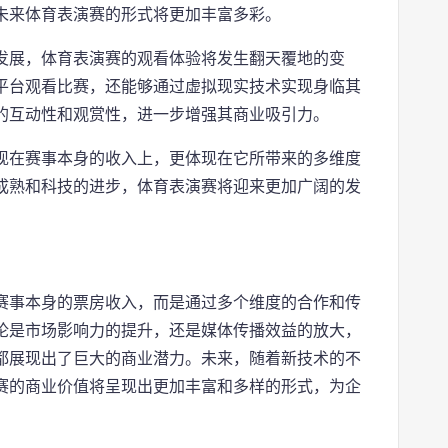
未来体育表演赛的形式将更加丰富多彩。
发展，体育表演赛的观看体验将发生翻天覆地的变
平台观看比赛，还能够通过虚拟现实技术实现身临其
的互动性和观赏性，进一步增强其商业吸引力。
现在赛事本身的收入上，更体现在它所带来的多维度
成熟和科技的进步，体育表演赛将迎来更加广阔的发
赛事本身的票房收入，而是通过多个维度的合作和传
论是市场影响力的提升，还是媒体传播效益的放大，
都展现出了巨大的商业潜力。未来，随着新技术的不
赛的商业价值将呈现出更加丰富和多样的形式，为企