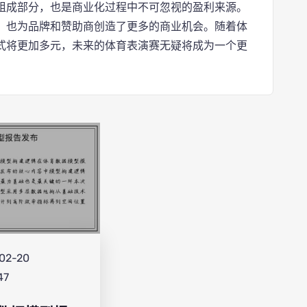
组成部分，也是商业化过程中不可忽视的盈利来源。
，也为品牌和赞助商创造了更多的商业机会。随着体
式将更加多元，未来的体育表演赛无疑将成为一个更
02-20
47