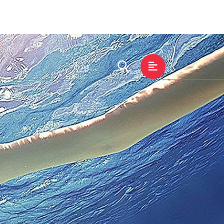
司动态
企业服务
咨询必一运动