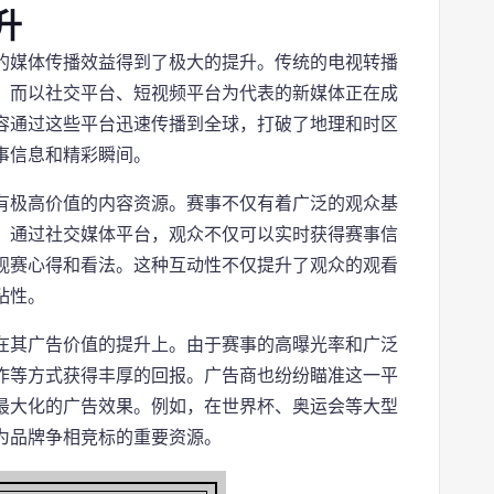
升
的媒体传播效益得到了极大的提升。传统的电视转播
，而以社交平台、短视频平台为代表的新媒体正在成
容通过这些平台迅速传播到全球，打破了地理和时区
事信息和精彩瞬间。
有极高价值的内容资源。赛事不仅有着广泛的观众基
，通过社交媒体平台，观众不仅可以实时获得赛事信
观赛心得和看法。这种互动性不仅提升了观众的观看
粘性。
在其广告价值的提升上。由于赛事的高曝光率和广泛
作等方式获得丰厚的回报。广告商也纷纷瞄准这一平
最大化的广告效果。例如，在世界杯、奥运会等大型
为品牌争相竞标的重要资源。