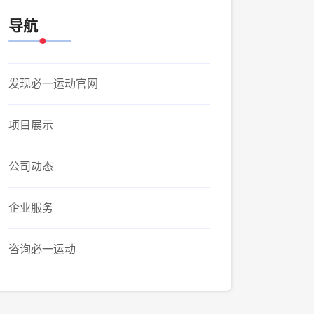
导航
发现必一运动官网
项目展示
公司动态
企业服务
咨询必一运动