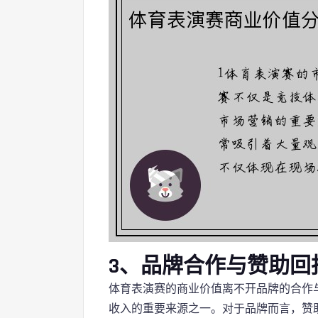
3、品牌合作与赞助回
体育表演赛的商业价值离不开品牌的合作
收入的重要来源之一。对于品牌而言，赞