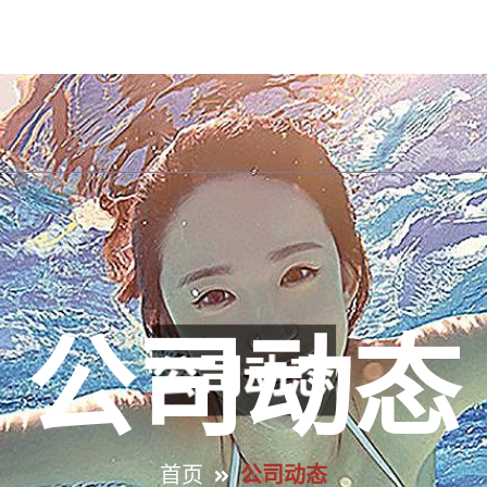
公司首页
发现必一运动官网
项目展示
公
公司动态
首页
公司动态