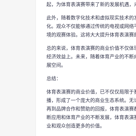
起，为体育表演赛带来了新的发展机遇，
此外，随着数字化技术和虚拟现实技术的
化。观众不仅能够通过传统的电视或网络
境的观赛体验。这将大大提升体育表演赛
总的来说，体育表演赛的商业价值不仅体
经济效益上。未来，随着体育产业的不断
展空间。
总结：
体育表演赛的商业价值，已不仅仅局限于
播，形成了一个庞大的商业生态系统。无
再到品牌合作和赞助的回报，体育表演赛
断应用和体育产业的不断发展，体育表演
业和观众创造更多的价值。