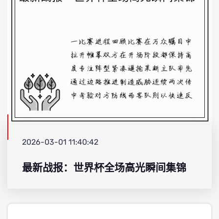
2026-03-01 11:40:42
最新战报：世界杯全场高光瞬间集锦