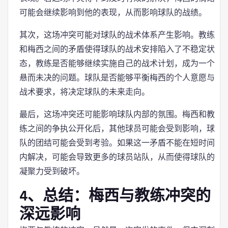
可能会继续影响到他的表现，从而影响球队的战绩。
其次，这场冲突可能对球队的战术体系产生影响。教练
和梅西之间的矛盾使得球队的战术安排陷入了不稳定状
态，教练是否能够继续实施自己的战术计划，成为一个
悬而未决的问题。球队是否能够平衡梅西的个人意愿与
战术要求，将决定球队的未来走向。
最后，这场冲突还可能影响球队内部的氛围。梅西和教
练之间的争执公开化后，其他球员可能会受到影响，球
队的团结可能会受到考验。如果这一矛盾不能在短时间
内解决，可能会导致更多的球员站队，从而使得球队的
凝聚力受到破坏。
4、总结：梅西与教练冲突的
深远影响