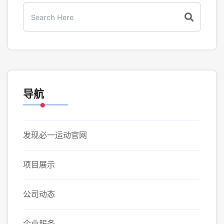
导航
发现必一运动官网
项目展示
公司动态
企业服务