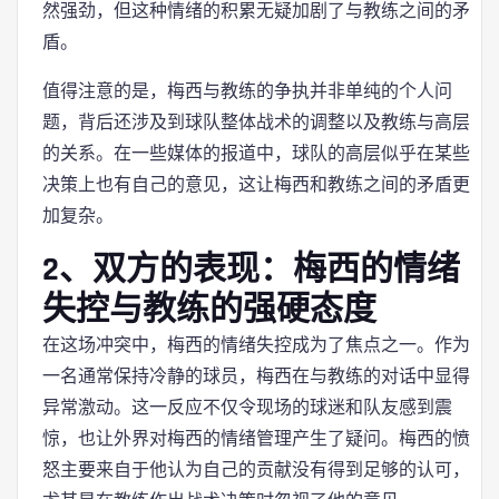
然强劲，但这种情绪的积累无疑加剧了与教练之间的矛
盾。
值得注意的是，梅西与教练的争执并非单纯的个人问
题，背后还涉及到球队整体战术的调整以及教练与高层
的关系。在一些媒体的报道中，球队的高层似乎在某些
决策上也有自己的意见，这让梅西和教练之间的矛盾更
加复杂。
2、双方的表现：梅西的情绪
失控与教练的强硬态度
在这场冲突中，梅西的情绪失控成为了焦点之一。作为
一名通常保持冷静的球员，梅西在与教练的对话中显得
异常激动。这一反应不仅令现场的球迷和队友感到震
惊，也让外界对梅西的情绪管理产生了疑问。梅西的愤
怒主要来自于他认为自己的贡献没有得到足够的认可，