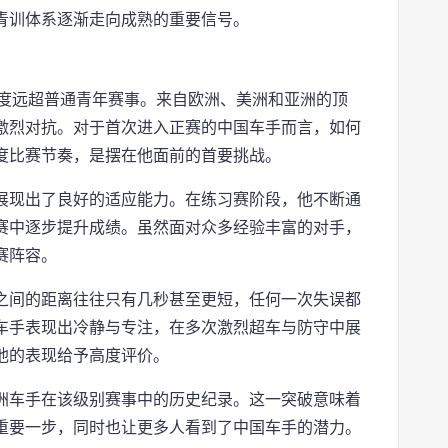
青训体系逐渐走向成熟的重要信号。
强度远超普通青年赛事。来自欧洲、美洲和亚洲的顶
激烈对抗。对于首次进入正赛的中国车手而言，如何
度比赛节奏，是摆在他面前的首要挑战。
展现出了良好的适应能力。在练习赛阶段，他不断通
赛中逐步提升成绩。虽然面对众多经验丰富的对手，
赛阵容。
之间的距离往往只有几秒甚至更短，任何一次失误都
车手表现出冷静与专注，在多次激烈超车与防守中展
他的表现给予高度评价。
洲车手在该级别赛事中的历史纪录。这一突破意味着
重要一步，同时也让更多人看到了中国车手的潜力。