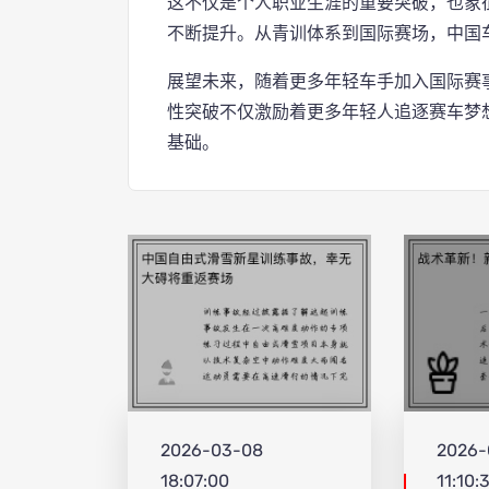
这不仅是个人职业生涯的重要突破，也象
不断提升。从青训体系到国际赛场，中国
展望未来，随着更多年轻车手加入国际赛
性突破不仅激励着更多年轻人追逐赛车梦
基础。
2026-03-08
2026-
18:07:00
11:10: