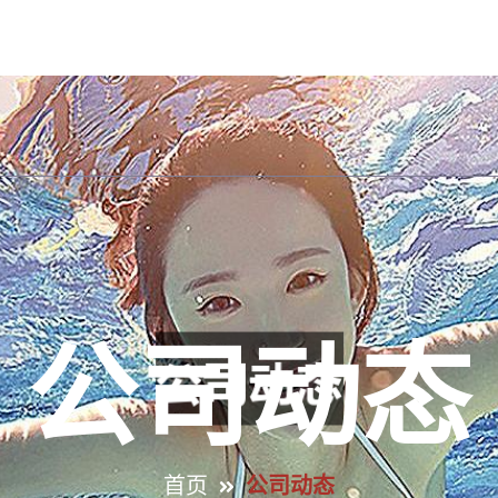
公司首页
发现必一运动官网
项目展示
公
公司动态
首页
公司动态