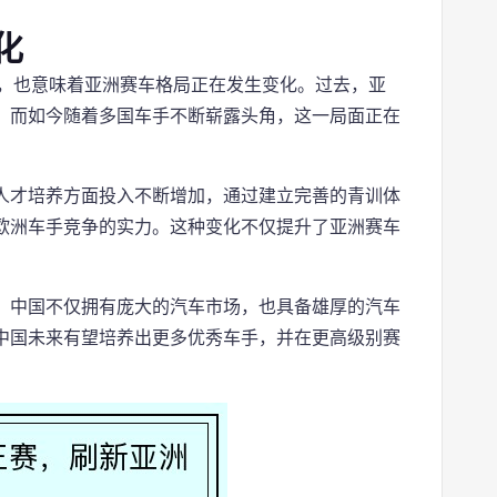
化
录，也意味着亚洲赛车格局正在发生变化。过去，亚
，而如今随着多国车手不断崭露头角，这一局面正在
人才培养方面投入不断增加，通过建立完善的青训体
欧洲车手竞争的实力。这种变化不仅提升了亚洲赛车
。
。中国不仅拥有庞大的汽车市场，也具备雄厚的汽车
中国未来有望培养出更多优秀车手，并在更高级别赛