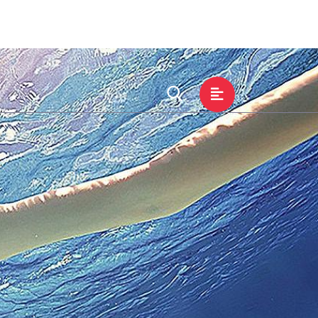
司动态
企业服务
咨询必一运动