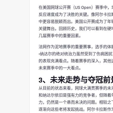
在美国网球公开赛（US Open）赛季
反应速度成为了决胜的关键。像阿尔卡拉
中更容易脱颖而出。美国公开赛成为了年轻
关键舞台。回顾历史，我们可以看到在硬
几届赛季中的重要因素。
法网作为泥地赛季的重要赛事，选手的体
·纳达尔的绝对统治力虽然受到了伤病困
的表现充满看点。随着赛季的深入，其他
未来赛季中的一大看点。
3、未来走势与夺冠前
从目前的状态来看，网球大满贯赛季的未
和纳达尔依旧是强有力的竞争者，但随着
力，仍然是一个悬而未决的问题。相较之
逐渐向这些老将发起挑战。阿尔卡拉斯作