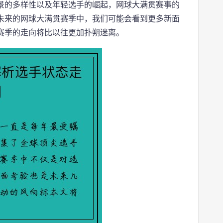
景的多样性以及年轻选手的崛起，网球大满贯赛事的
未来的网球大满贯赛季中，我们可能会看到更多新面
赛季的走向将比以往更加扑朔迷离。