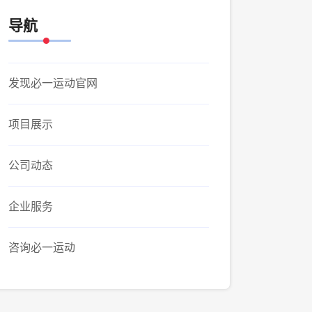
导航
发现必一运动官网
项目展示
公司动态
企业服务
咨询必一运动