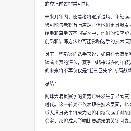
的夺冠前景非常可期。
未来几年内，随着老将逐渐退场，年轻选
验可能与老将有所差距，但他们更具爆发
硬地和草地等不同赛季中，他们的适应能
创新和训练方法也可能影响选手的技术演
对于一些新兴的选手来说，如何在大满贯
随着比赛的深入，赛季中越来越多的年轻
的未来将不再仅仅是“老三巨头”的专属战
总结：
网球大满贯赛季的走势已经发生了显著变
时代。这一转变不仅表现在技术层面，也
球大满贯赛事将成为老将和新兴选手对抗
稳定，都将成为影响比赛结果的关键因素