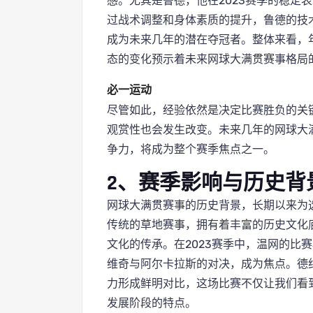
感。尤其是鲁德，他在2023赛季的稳定
过战术调整和身体素质的提升，鲁德的技
成为未来几年的潜在夺冠者。整体来看，
态的变化预示着未来网球大满贯赛事格局
必一运动
尽管如此，经验依然是决定比赛胜负的关
观赏性也会发生改变。未来几年的网球大
争力，将成为整个赛季焦点之一。
2、赛季影响与历史背
网球大满贯赛事的历史背景，长期以来为
传统的草地赛事，拥有着丰富的历史文化
文化的传承。在2023赛季中，温网的比
维奇与阿尔卡拉斯的对决，成为焦点。德
力形成鲜明对比，这场比赛不仅让我们看
发展阶段的特点。