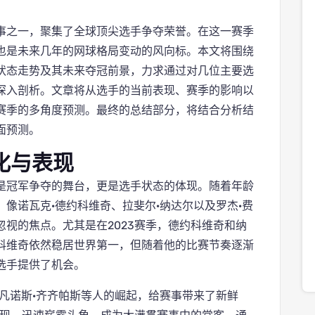
事之一，聚集了全球顶尖选手争夺荣誉。在这一赛季
也是未来几年的网球格局变动的风向标。本文将围绕
状态走势及其未来夺冠前景，力求通过对几位主要选
深入剖析。文章将从选手的当前表现、赛季的影响以
赛季的多角度预测。最终的总结部分，将结合分析结
面预测。
化与表现
是冠军争夺的舞台，更是选手状态的体现。随着年龄
像诺瓦克·德约科维奇、拉斐尔·纳达尔以及罗杰·费
视的焦点。尤其是在2023赛季，德约科维奇和纳
科维奇依然稳居世界第一，但随着他的比赛节奏逐渐
选手提供了机会。
凡诺斯·齐齐帕斯等人的崛起，给赛事带来了新鲜