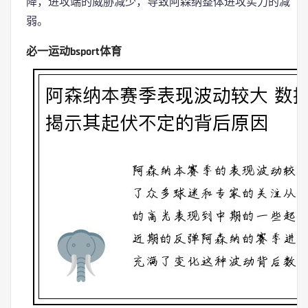
降，进攻端的威胁减少，导致阿森纳整体进攻实力的减
弱。
必一运动bsport体育