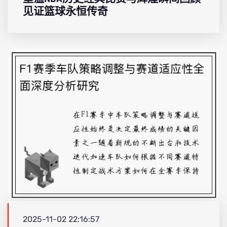
见证篮球永恒传奇
2025-11-02 22:16:57