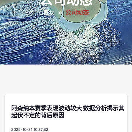
公司动态
首页
公司动态
阿森纳本赛季表现波动较大 数据分析揭示其
起伏不定的背后原因
2025-10-31 10:37:32