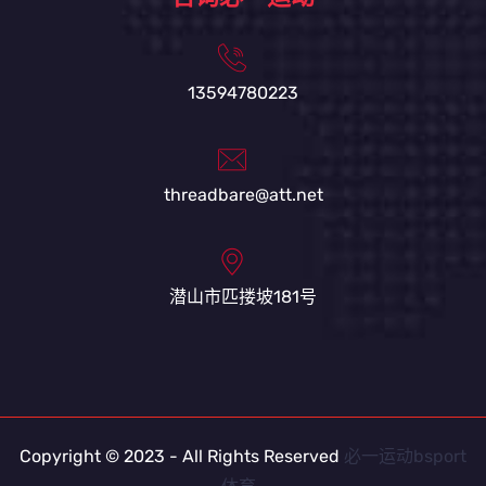
13594780223
threadbare@att.net
潜山市匹搂坡181号
Copyright © 2023 - All Rights Reserved
必一运动bsport