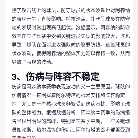
除了攻击线上的球员，防守球员的状态波动也对阿森纳
的表现产生了直接影响。特雷泽盖、扎卡等球员在防守
端的表现时常出现高低起伏。数据显示，阿森纳的防守
效率在某些比赛中受到关键球员失误的影响较大，这也
导致了球队在面对进攻强队时的脆弱防线。这些球员的
状态波动，使得阿森纳的整体实力难以保持一致，从而
导致了表现的波动。
3、伤病与阵容不稳定
伤病是阿森纳本赛季表现波动的又一主要原因。球队的
伤病情况一直困扰着阿尔特塔的战术安排和阵容稳定
性，尤其是一些核心球员频繁受到伤病困扰，影响了球
队的整体战力。根据数据分析，阿森纳本赛季的伤病报
告呈现出明显的高峰，特别是在赛季中期，一些关键球
员如赖斯、热尔温等的伤病让阿尔特塔的战术部署受到