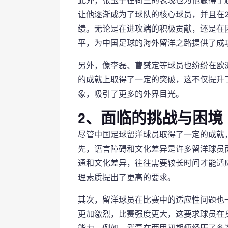
此外，张玉宁在荷兰的表现也为他赢得了
让他逐渐成为了球队的核心球员，并且在20
绩。无论是在进攻端的积极贡献，还是在
平，为中国足球的海外留洋之路提供了成
另外，像李磊、曹赟定等球员也纷纷在欧
的成就上取得了一定的突破，这不仅提升
象，吸引了更多的外界目光。
2、面临的挑战与困境
尽管中国足球留洋球员取得了一定的成就
先，语言障碍和文化差异是许多留洋球员
通和文化差异，往往需要较长时间才能适
理素质提出了更高的要求。
其次，留洋球员在比赛中的适应性问题也
更加激烈，比赛强度更大，这要求球员在