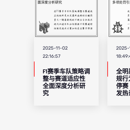
2025-11-02
2025-
22:16:57
18:49
F1赛季车队策略调
全明
整与赛道适应性
规行
全面深度分析研
停赛
究
发热