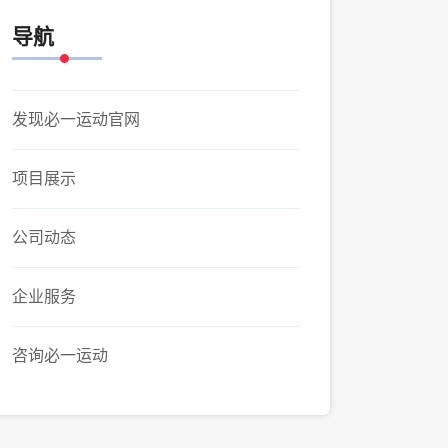
导航
发现必一运动官网
项目展示
公司动态
企业服务
咨询必一运动