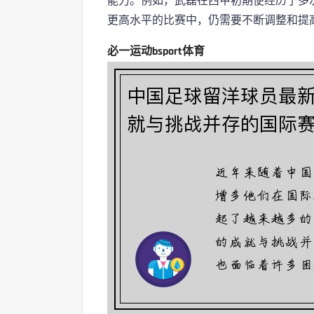
能力。例如，武磊在西甲初期便经历了多
更高水平的比赛中，仍需要不断调整和提
必一运动bsport体育