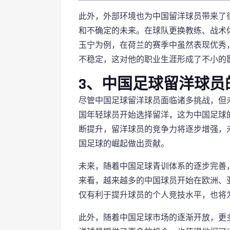
此外，外部环境也为中国留洋球员带来了
和不确定的未来。在球队更换教练、战术
玉宁为例，在荷兰的赛季中虽然表现优秀
不稳定，这对他的职业生涯形成了不小的
3、中国足球留洋球员
尽管中国足球留洋球员面临诸多挑战，但
国年轻球员开始选择留洋，这为中国足球
断提升，留洋球员的竞争力将逐步增强，
国足球的崛起做出贡献。
未来，随着中国足球青训体系的逐步完善
来看，越来越多的中国球员开始在欧洲、
仅有利于提升球员的个人竞技水平，也将
此外，随着中国足球市场的逐渐开放，更