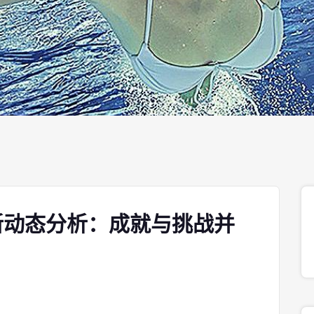
新动态分析：成就与挑战并