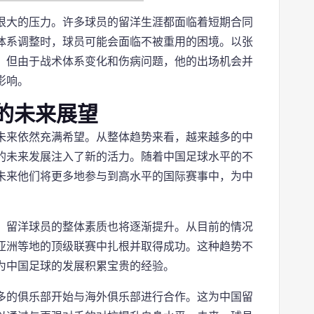
很大的压力。许多球员的留洋生涯都面临着短期合同
体系调整时，球员可能会面临不被重用的困境。以张
，但由于战术体系变化和伤病问题，他的出场机会并
影响。
的未来展望
未来依然充满希望。从整体趋势来看，越来越多的中
的未来发展注入了新的活力。随着中国足球水平的不
未来他们将更多地参与到高水平的国际赛事中，为中
，留洋球员的整体素质也将逐渐提升。从目前的情况
亚洲等地的顶级联赛中扎根并取得成功。这种趋势不
为中国足球的发展积累宝贵的经验。
多的俱乐部开始与海外俱乐部进行合作。这为中国留