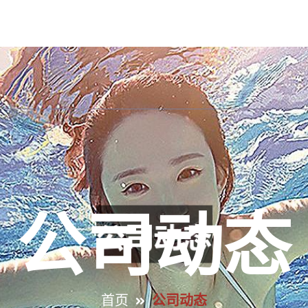
公司首页
发现必一运动官网
项目展示
公
公司动态
首页
公司动态