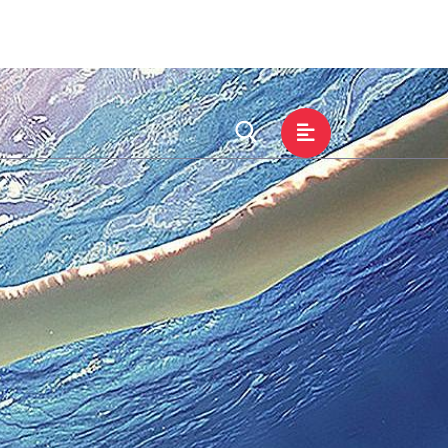
司动态
企业服务
咨询必一运动