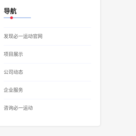
导航
发现必一运动官网
项目展示
公司动态
企业服务
咨询必一运动