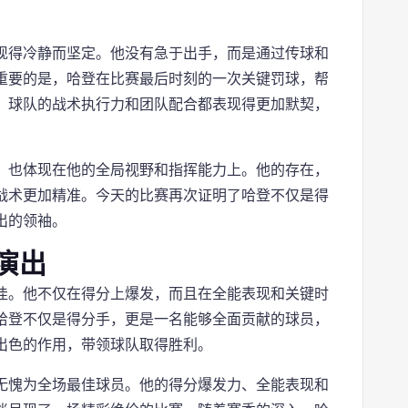
现得冷静而坚定。他没有急于出手，而是通过传球和
重要的是，哈登在比赛最后时刻的一次关键罚球，帮
，球队的战术执行力和团队配合都表现得更加默契，
，也体现在他的全局视野和指挥能力上。他的存在，
战术更加精准。今天的比赛再次证明了哈登不仅是得
出的领袖。
演出
佳。他不仅在得分上爆发，而且在全能表现和关键时
哈登不仅是得分手，更是一名能够全面贡献的球员，
出色的作用，带领球队取得胜利。
无愧为全场最佳球员。他的得分爆发力、全能表现和