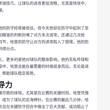
传球技巧，让球队的进攻更加流畅，尤其是快攻中，
球。
他的防守经常被低估，但今天他却在防守中起到了至
和精准的判断封堵了对方多次进攻，还通过几次抢
四节，哈登的防守让对方的进攻陷入了困境，他的防
到得分点。
上，更多的是他对球队的整体影响。他的无私传球和
程中，哈登总能在最需要的时候挺身而出，无论是进
，帮助球队稳定局势。
导力
漓尽致的体现。尤其是在比赛的关键时刻，哈登凭借
，成为了球队的定海神针。在比赛的最后几分钟，哈
并且在关键防守回合中做出了巨大贡献，成功阻止了