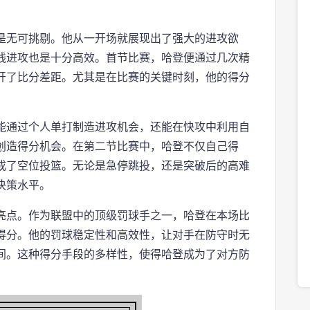
是无可挑剔。他从一开场就展现出了强大的进攻欲
线进攻也是十分高效。首节比赛，哈登便通过几次精
开了比分差距。尤其是在比赛的关键时刻，他的得分
。
能通过个人单打制造进攻机会，还能在快攻中利用自
创造得分机会。在第二节比赛中，哈登不仅自己得
成了空位投篮。无论是急停跳投，还是突破后的高难
决策水平。
亮点。作为联盟中的顶级罚球手之一，哈登在本场比
得分。他的罚球稳定性和高效性，让对手在防守时无
间。这种得分手段的多样性，使得哈登成为了对方防