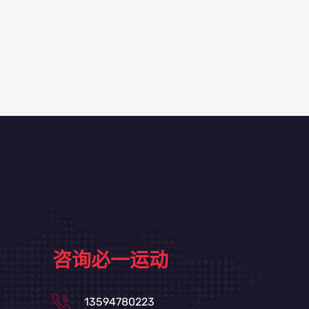
咨询必一运动
13594780223