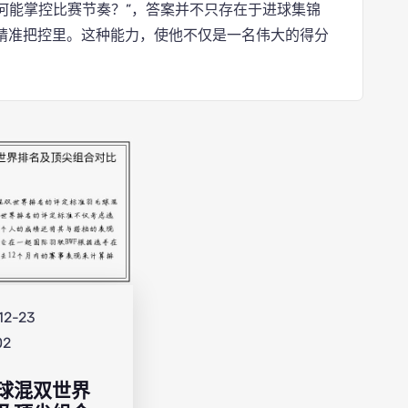
何能掌控比赛节奏？”，答案并不只存在于进球集锦
精准把控里。这种能力，使他不仅是一名伟大的得分
12-23
02
球混双世界