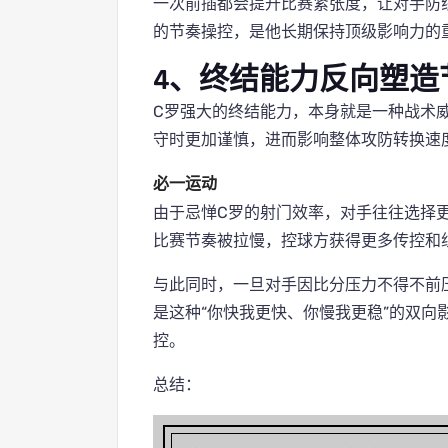
一次前插都会提升比赛紧张度，让对手防
的节奏操控，是他长期保持顶级影响力的
4、终结能力反向塑造
C罗强大的终结能力，本身就是一种战术
守时更加谨慎，进而影响整体攻防转换速
必一运动
由于忌惮C罗的射门效率，对手往往选择
比赛节奏被拉慢，控球方获得更多传控和
与此同时，一旦对手因比分压力不得不前
是这种“你快我更快、你慢我更稳”的双向
控。
总结：