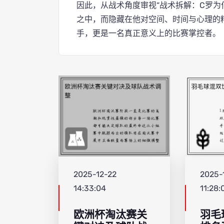
因此，从战术角度审视“战术拆解：C罗为
之中，而隐藏在他对空间、时间与心理的
手，更是一名真正意义上的比赛掌控者。
2025-12-22
2025-
14:33:04
11:28:
欧洲杯淘汰赛关
羽毛