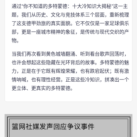
通过“你不知道的多特蒙德：十大冷知识大揭秘”这一主
题，我们从历史、文化与竞技体系三个层面，重新梳理
了这支德甲劲旅的真实面貌。它不仅仅是一家足球俱乐
部，更是一座城市精神的象征，是传统与现代交织的产
物。
当我们再次看到黄色城墙翻涌、听到看台歌声回荡时，
也许会想起这些隐藏在光环背后的故事。多特蒙德的魅
力，正是在于它既有辉煌荣耀，也有跌宕起伏；既有激
情呐喊，也有理性经营。正是这些冷知识，拼凑出一个
更立体、更真实的多特蒙德。