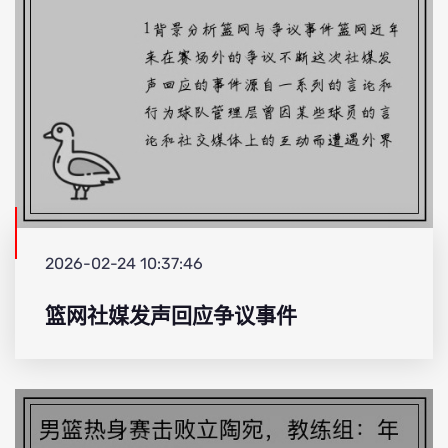
2026-02-24 10:37:46
篮网社媒发声回应争议事件