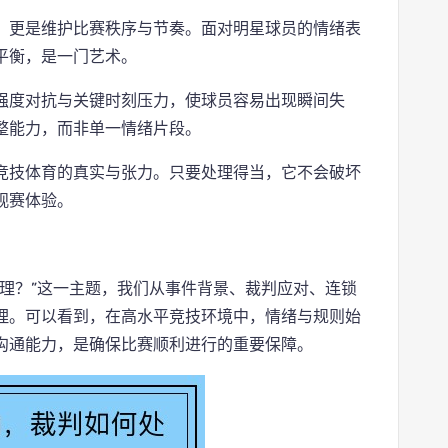
，更是维护比赛秩序与节奏。面对明星球员的情绪表
平衡，是一门艺术。
强度对抗与关键时刻压力，使球员容易出现瞬间失
整能力，而非单一情绪片段。
竞技体育的真实与张力。只要处理得当，它不会破坏
观赛体验。
理？”这一主题，我们从事件背景、裁判应对、连锁
理。可以看到，在高水平竞技环境中，情绪与规则始
沟通能力，是确保比赛顺利进行的重要保障。