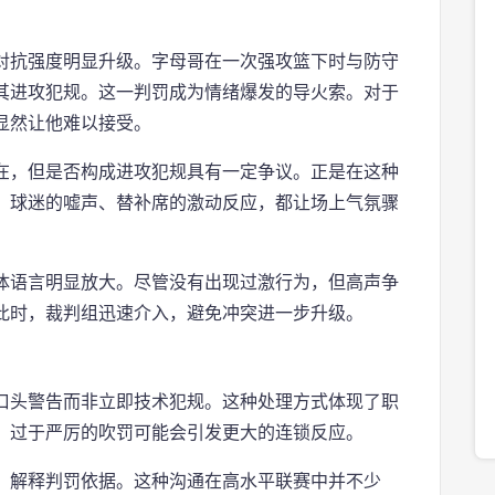
对抗强度明显升级。字母哥在一次强攻篮下时与防守
其进攻犯规。这一判罚成为情绪爆发的导火索。对于
显然让他难以接受。
在，但是否构成进攻犯规具有一定争议。正是在这种
。球迷的嘘声、替补席的激动反应，都让场上气氛骤
体语言明显放大。尽管没有出现过激行为，但高声争
此时，裁判组迅速介入，避免冲突进一步升级。
口头警告而非立即技术犯规。这种处理方式体现了职
，过于严厉的吹罚可能会引发更大的连锁反应。
，解释判罚依据。这种沟通在高水平联赛中并不少