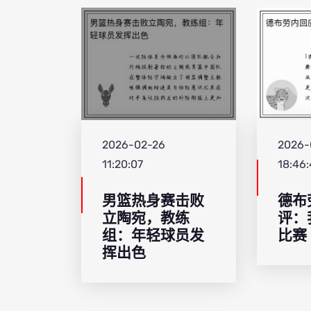
2026-02-26
2026-
11:20:07
18:46
男篮热身赛击败
德布
立陶宛，教练
评：
组：年轻球员发
比赛
挥出色