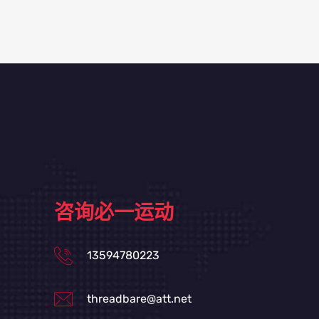
咨询必一运动
13594780223
threadbare@att.net