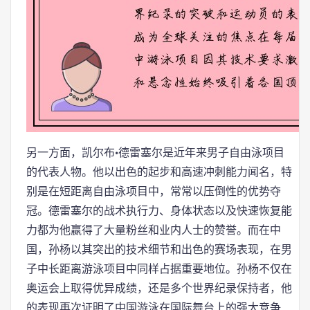
另一方面，凯尔布·德雷塞尔是近年来男子自由泳项目
的代表人物。他以出色的起步和高速冲刺能力闻名，特
别是在短距离自由泳项目中，常常以压倒性的优势夺
冠。德雷塞尔的战术执行力、身体状态以及快速恢复能
力都为他赢得了大量粉丝和业内人士的赞誉。而在中
国，孙杨以其突出的技术细节和出色的赛场表现，在男
子中长距离游泳项目中同样占据重要地位。孙杨不仅在
奥运会上取得优异成绩，还是多个世界纪录保持者，他
的表现再次证明了中国游泳在国际舞台上的强大竞争