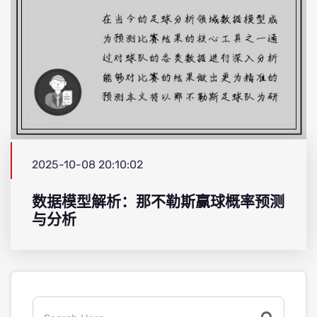
2025-10-08 20:10:02
数据模型解析：那不勒斯赢球概率预测
与分析