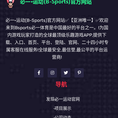
必一·运动(B-Sports)官方网站✅【亚洲唯一】✅欢迎
来到Bsports必一体育是中国最好的平台之一。!为国
内游戏玩家打造的全球最顶级乐趣游戏APP,提供下
载、入口、首页、平台、登陆、官网、二十四小时专
属客服在线服务!全球最安全,最信誉,最公平的平台运
营商!
导航
发现必一运动官网
项目展示
公司动态