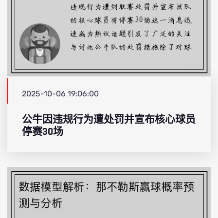
2025-10-06 19:06:00
公牛因违规行为遭处罚并宣布核心球员
停赛30场