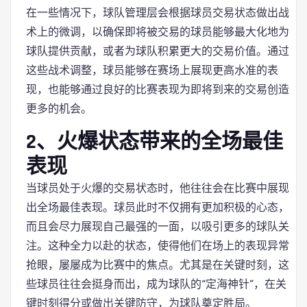
在一些情况下，球队管理层会根据球员交易状态做出战
术上的微调，以确保即将被交易的球员能够最大化地为
球队提供贡献，或者为球队积累更大的交易价值。通过
这些战术调整，球员能够在赛场上展现更高水准的表
现，也能够通过良好的比赛表现为即将到来的交易创造
更多的机会。
2、火爆状态带来的全场最佳
表现
当球员处于火爆的交易状态时，他往往会在比赛中展现
出全场最佳表现。球员此时不仅拥有更加积极的心态，
而且会尽力展现自己最强的一面，以吸引更多的球队关
注。这种全力以赴的状态，使得他们在场上的表现异常
抢眼，屡屡成为比赛中的焦点。尤其是在关键时刻，这
些球员往往会挺身而出，成为球队的“定海神针”，在关
键时刻得分或做出关键防守，为球队奠定胜局。