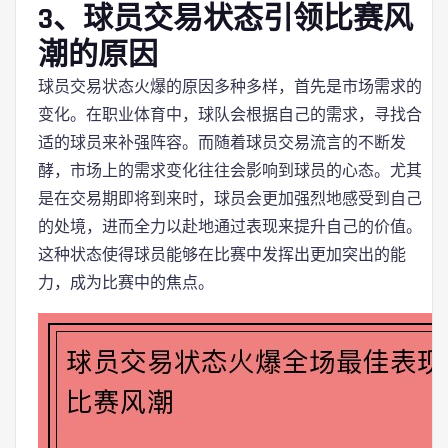
3、球员交易状态引领比赛风
潮的原因
球员交易状态火爆的原因多种多样，首先是市场需求的
变化。在职业体育中，球队会根据自己的需求，寻找合
适的球员来补强阵容。而随着球员交易流言的不断发
酵，市场上的需求变化往往会影响到球员的心态。尤其
是在交易期即将到来时，球员会更加强烈地感受到自己
的处境，进而全力以赴地通过表现来提升自己的价值。
这种状态使得球员能够在比赛中发挥出更加突出的能
力，成为比赛中的焦点。