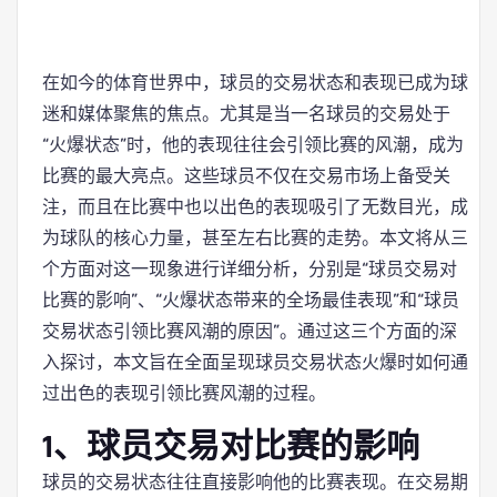
在如今的体育世界中，球员的交易状态和表现已成为球
迷和媒体聚焦的焦点。尤其是当一名球员的交易处于
“火爆状态”时，他的表现往往会引领比赛的风潮，成为
比赛的最大亮点。这些球员不仅在交易市场上备受关
注，而且在比赛中也以出色的表现吸引了无数目光，成
为球队的核心力量，甚至左右比赛的走势。本文将从三
个方面对这一现象进行详细分析，分别是“球员交易对
比赛的影响”、“火爆状态带来的全场最佳表现”和“球员
交易状态引领比赛风潮的原因”。通过这三个方面的深
入探讨，本文旨在全面呈现球员交易状态火爆时如何通
过出色的表现引领比赛风潮的过程。
1、球员交易对比赛的影响
球员的交易状态往往直接影响他的比赛表现。在交易期