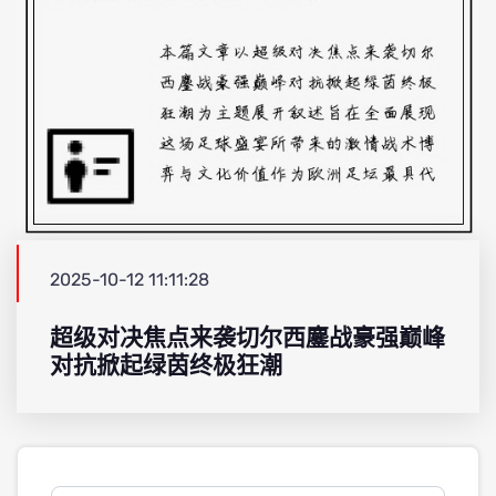
2025-10-12 11:11:28
超级对决焦点来袭切尔西鏖战豪强巅峰
对抗掀起绿茵终极狂潮