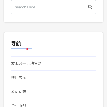
导航
发现必一运动官网
项目展示
公司动态
企业服务