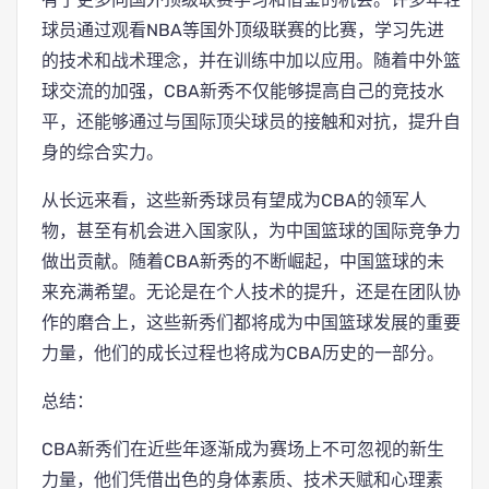
球员通过观看NBA等国外顶级联赛的比赛，学习先进
的技术和战术理念，并在训练中加以应用。随着中外篮
球交流的加强，CBA新秀不仅能够提高自己的竞技水
平，还能够通过与国际顶尖球员的接触和对抗，提升自
身的综合实力。
从长远来看，这些新秀球员有望成为CBA的领军人
物，甚至有机会进入国家队，为中国篮球的国际竞争力
做出贡献。随着CBA新秀的不断崛起，中国篮球的未
来充满希望。无论是在个人技术的提升，还是在团队协
作的磨合上，这些新秀们都将成为中国篮球发展的重要
力量，他们的成长过程也将成为CBA历史的一部分。
总结：
CBA新秀们在近些年逐渐成为赛场上不可忽视的新生
力量，他们凭借出色的身体素质、技术天赋和心理素