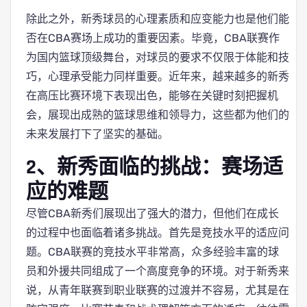
除此之外，新秀球员的心理素质和应变能力也是他们能
否在CBA赛场上成功的重要因素。毕竟，CBA联赛作
为国内篮球顶级舞台，对球员的要求不仅限于体能和技
巧，心理承受能力同样重要。近年来，越来越多的新秀
在高压比赛环境下表现出色，能够在关键时刻把握机
会，展现出成熟的篮球思维和领导力，这些都为他们的
未来发展打下了坚实的基础。
2、新秀面临的挑战：赛场适
应的难题
尽管CBA新秀们展现出了强大的潜力，但他们在成长
的过程中也面临着诸多挑战。首先是竞技水平的适应问
题。CBA联赛的竞技水平非常高，众多经验丰富的球
员和外援共同组成了一个高度竞争的环境。对于新秀来
说，从青年联赛到职业联赛的过渡并不容易，尤其是在