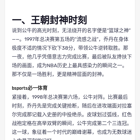
一、王朝封神时刻
说到公牛的高光时刻，无法绕开的名字便是“篮球之神”
——。1997年总决赛第五场的“流感之战”，乔丹在身体
极度不适的情况下砍下38分，带领公牛逆转取胜。那
一夜，他几乎凭借意志力完成比赛，最后被队友搀扶下
场的画面，成为NBA历史上最具感染力的瞬间之一。
那不仅是一场胜利，更是精神层面的封神。
bsports必一体育
紧接着，1998年总决赛第六场，公牛对阵。比赛最后
时刻，乔丹先是完成关键抢断，随后在进攻端面对拉塞
尔完成那记载入史册的中投绝杀。皮球划过弧线，红色
战袍定格在高举双臂的瞬间，公牛完成第二个三连冠。
这一球，象征着一个时代的巅峰谢幕，也成为无数球迷