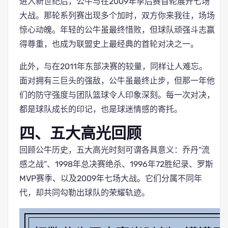
进入新世纪后，公牛与在2009年季后赛首轮展开七场
大战。那轮系列赛出现多个加时，双方你来我往，场场
惊心动魄。年轻的公牛虽最终惜败，但球队顽强斗志赢
得尊重，也成为联盟史上最经典的首轮对决之一。
此外，与在2011年东部决赛的较量，同样让人难忘。
面对拥有三巨头的强敌，公牛虽最终止步，但那一年他
们的防守强度与团队篮球令人印象深刻。每一次对决，
都是球队成长的印记，也是球迷情感的寄托。
四、五大高光回顾
回顾公牛历史，五大高光时刻可谓各具意义：乔丹“流
感之战”、1998年总决赛绝杀、1996年72胜纪录、罗斯
MVP赛季、以及2009年七场大战。它们分属不同年
代，却共同勾勒出球队的荣耀轨迹。