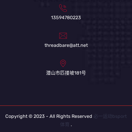
13594780223
threadbare@att.net
潜山市匹搂坡181号
Copyright © 2023 - All Rights Reserved
必一运动bsport
体育
.