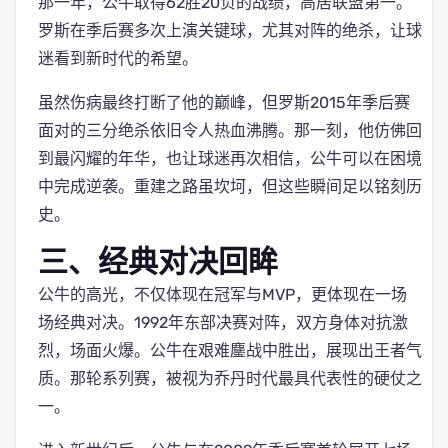
那一年，公牛取得62胜20负的战绩，高居联盟第一。
罗斯在季后赛多次上演关键球，尤其对阵的绝杀，让球
迷看到新时代的希望。
虽然伤病最终打断了他的巅峰，但罗斯2015年季后赛
面对的三分绝杀依旧令人热血沸腾。那一刻，他仿佛回
到最闪耀的年华，也让球迷再次相信，公牛可以在困境
中完成逆袭。重建之路虽坎坷，但这些瞬间足以铭刻历
史。
三、经典对决回眸
公牛的高光，不仅体现在冠军与MVP，更体现在一场
场经典对决。1992年东部决赛对阵，双方身体对抗激
烈，场面火爆。公牛在艰难鏖战中胜出，展现出王者气
质。那轮系列赛，被视为乔丹时代最具代表性的硬仗之
一。