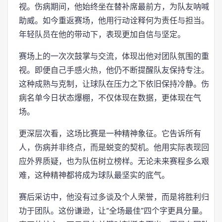
视。伤病期间，他始终坐在替补席最前方，为队友呐喊
助威。如今重返赛场，他用行动诠释何为责任与担当。
年轻队员在他的带动下，表现更加自信与坚定。
赛场上的一次次鼓掌与交流，体现出他对团队氛围的重
视。即便自己手感火热，他仍不断提醒队友保持专注。
这种成熟与克制，让球队在压力之下依旧保持冷静。伤
病名单今日状态爆棚，不仅体现在数据，更体现在气
场。
更深层次看，这场比赛是一种精神象征。它告诉所有
人，伤病并非终点，而是蜕变的契机。他用实际表现回
应外界质疑，也为队伍树立榜样。无论未来赛程多么艰
难，这种精神都将成为球队最坚实的底气。
赛后采访中，他没有过多谈及个人荣誉，而是将胜利归
功于团队。这份谦逊，让“全场最佳”四个字更具分量。