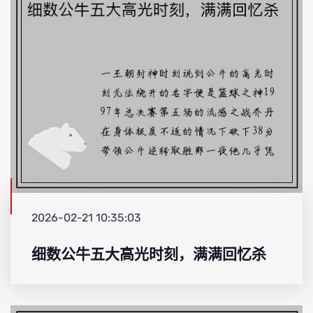
2026-02-21 10:35:03
细数公牛五大高光时刻，满满回忆杀