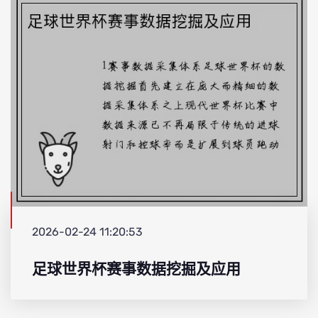
2026-02-24 11:20:53
足球世界杯赛事数据挖掘及应用