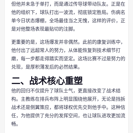
但他并未急于单打，而是通过传导球带动队友。正是在
他的组织下，球队打出一波流，彻底锁定胜局。伤病名
单今日状态爆棚，全场最佳当之无愧，这样的评价，正
是对他整场表现最贴切的注脚。
更重要的是，这场爆发并非偶然。此前的康复训练中，
他付出了远超常人的努力，从体能恢复到技术细节打
磨，每一步都走得踏实而坚定。这场比赛不过是努力的
兑现，是厚积薄发后的必然结果。
二、战术核心重塑
他的回归不仅提升了球队士气，更直接改变了战术结
构。主教练在排兵布阵上明显围绕他展开，无论是挡拆
战术还是侧翼策应，都将球权优先交到他手中。这种信
任，为他提供了充分的发挥空间，也让球队进攻更加流
畅。