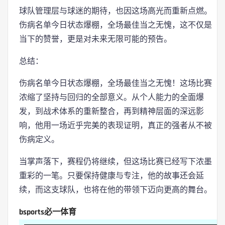
球队管理层与球迷的期待，也因这场高光而重新点燃。
伤病名单今日状态爆棚，全场最佳当之无愧，这不仅是
当下的赞誉，更是对未来无限可能的预告。
总结：
伤病名单今日状态爆棚，全场最佳当之无愧！这场比赛
浓缩了坚持与回归的全部意义。从个人能力的全面爆
发，到战术体系的重新整合，再到精神层面的深远影
响，他用一场近乎完美的表现证明，真正的强者从不被
伤病定义。
当掌声落下，赛程仍将继续，但这场比赛已经写下浓墨
重彩的一笔。只要保持健康与专注，他的故事还会延
续，而这支球队，也将在他的带领下迈向更高的舞台。
bsports必一体育