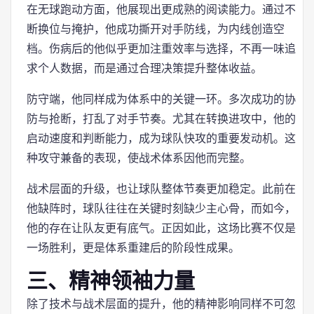
在无球跑动方面，他展现出更成熟的阅读能力。通过不
断换位与掩护，他成功撕开对手防线，为内线创造空
档。伤病后的他似乎更加注重效率与选择，不再一味追
求个人数据，而是通过合理决策提升整体收益。
防守端，他同样成为体系中的关键一环。多次成功的协
防与抢断，打乱了对手节奏。尤其在转换进攻中，他的
启动速度和判断能力，成为球队快攻的重要发动机。这
种攻守兼备的表现，使战术体系因他而完整。
战术层面的升级，也让球队整体节奏更加稳定。此前在
他缺阵时，球队往往在关键时刻缺少主心骨，而如今，
他的存在让队友更有底气。正因如此，这场比赛不仅是
一场胜利，更是体系重建后的阶段性成果。
三、精神领袖力量
除了技术与战术层面的提升，他的精神影响同样不可忽