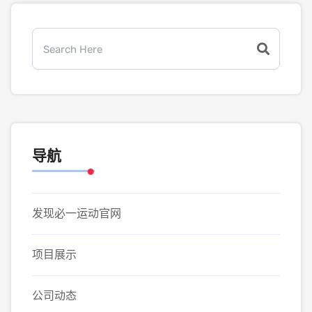
导航
发现必一运动官网
项目展示
公司动态