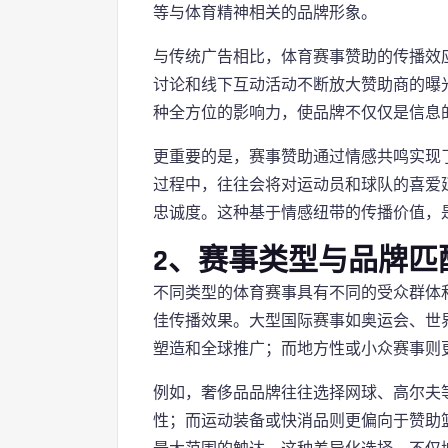
等与体育精神相关的品牌形象。
与传统广告相比，体育赛事赞助的传播效
讨论和线下互动活动不断放大赞助商的曝
种全方位的影响力，使品牌不仅仅是信息
更重要的是，赛事赞助通过情感共鸣实现
过程中，往往会将对运动员和球队的喜爱
忠诚度。这种基于情感纽带的传播价值，
2、赛事类型与品牌匹
不同类型的体育赛事具有不同的受众群体
佳传播效果。大型国际赛事如奥运会、世
塑造和全球推广；而地方性或小众赛事则
例如，奢侈品品牌往往选择网球、高尔夫
性；而运动装备或快消品则更偏向于赞助