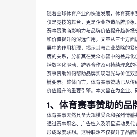
随着全球体育产业的快速发展，体育赛事
仅是竞技的舞台，更是企业塑造品牌形象
赛事赞助商影响力与品牌价值提升趋势报
和价值提升的深远作用。文章从三个方面
展中的作用机理，揭示其与企业战略的紧
度的关系，分析其在受众心智中的差异化
括数字化驱动、跨界合作及可持续理念的
赛事赞助如何帮助品牌实现曝光与价值双
键要素。整体而言，体育赛事赞助已从传
价值提升的重要引擎。本文旨在为企业、
1、体育赛事赞助的品
体育赛事天然具备大规模受众和强烈情感
通过赛事冠名、广告植入及明星运动员代
形成深度联想。这种联想不仅提升了品牌