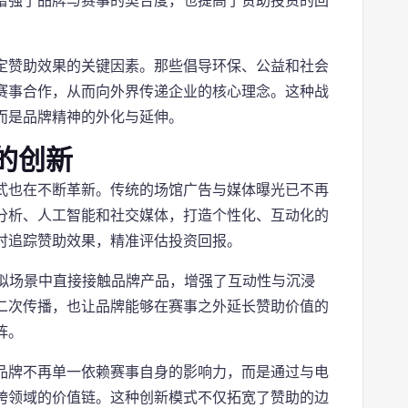
增强了品牌与赛事的契合度，也提高了赞助投资的回
定赞助效果的关键因素。那些倡导环保、公益和社会
赛事合作，从而向外界传递企业的核心理念。这种战
而是品牌精神的外化与延伸。
的创新
式也在不断革新。传统的场馆广告与媒体曝光已不再
分析、人工智能和社交媒体，打造个性化、互动化的
时追踪赞助效果，精准评估投资回报。
虚拟场景中直接接触品牌产品，增强了互动性与沉浸
二次传播，也让品牌能够在赛事之外延长赞助价值的
阵。
品牌不再单一依赖赛事自身的影响力，而是通过与电
跨领域的价值链。这种创新模式不仅拓宽了赞助的边