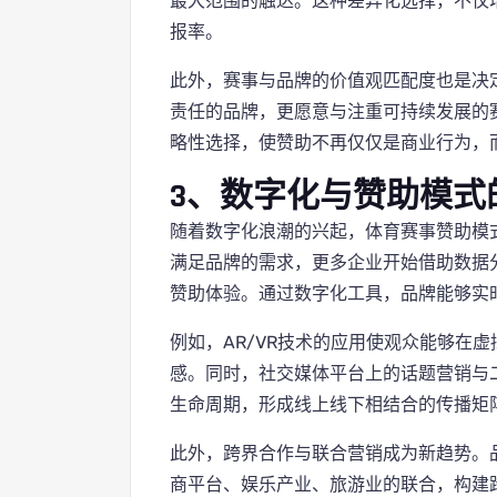
最大范围的触达。这种差异化选择，不仅
报率。
此外，赛事与品牌的价值观匹配度也是决
责任的品牌，更愿意与注重可持续发展的
略性选择，使赞助不再仅仅是商业行为，
3、数字化与赞助模式
随着数字化浪潮的兴起，体育赛事赞助模
满足品牌的需求，更多企业开始借助数据
赞助体验。通过数字化工具，品牌能够实
例如，AR/VR技术的应用使观众能够在
感。同时，社交媒体平台上的话题营销与
生命周期，形成线上线下相结合的传播矩
此外，跨界合作与联合营销成为新趋势。
商平台、娱乐产业、旅游业的联合，构建