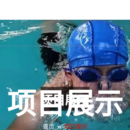
公司首页
发现必一运动官网
项目展示
公
项目展示
首页
项目展示