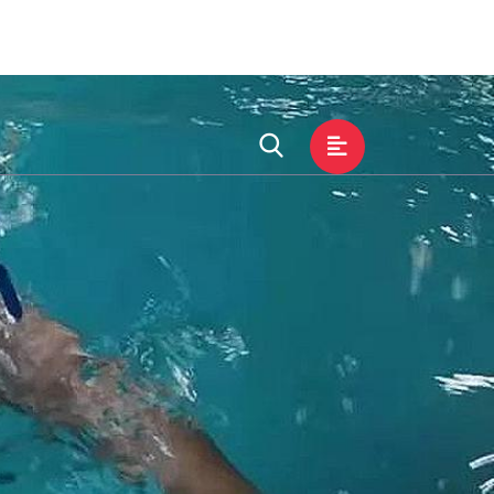
司动态
企业服务
咨询必一运动