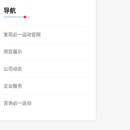
导航
发现必一运动官网
项目展示
公司动态
企业服务
咨询必一运动