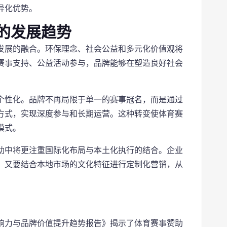
异化优势。
的发展趋势
发展的融合。环保理念、社会公益和多元化价值观将
赛事支持、公益活动参与，品牌能够在塑造良好社会
个性化。品牌不再局限于单一的赛事冠名，而是通过
方式，实现深度参与和长期运营。这种转变使体育赛
模式。
助中将更注重国际化布局与本土化执行的结合。企业
，又要结合本地市场的文化特征进行定制化营销，从
响力与品牌价值提升趋势报告》揭示了体育赛事赞助