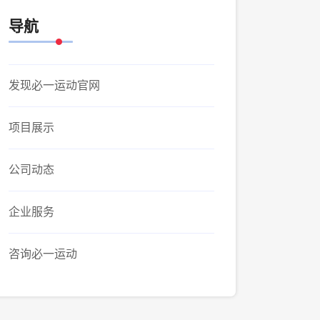
导航
发现必一运动官网
项目展示
公司动态
企业服务
咨询必一运动