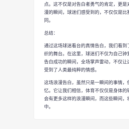
点。这不仅是对告白者勇气的肯定，更是
漫的瞬间，球迷们感受到的，不仅仅是比
同。
总结：
通过这场球迷看台的真情告白，我们看到
织的舞台。在这里，球迷们不仅为自己钟
告白成功的瞬间，全场掌声雷动，不仅让
受到了人类最纯粹的情感。
这场浪漫告白，虽然只是一瞬间的事情，
忆。它让我们相信，体育不仅仅是身体的
会有更多这样的浪漫瞬间，而这些瞬间，
中。