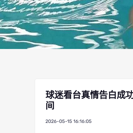
球迷看台真情告白成
间
2026-05-15 16:16:05