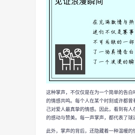
这种掌声，不仅仅是在为一个简单的告白
的情感共鸣。每个人在某个时刻或许都曾
己对爱人最真挚的情感。因此，看到有人
的感动与赞美。每一声掌声，都代表了球
此外，掌声的背后，还隐藏着一种温暖的