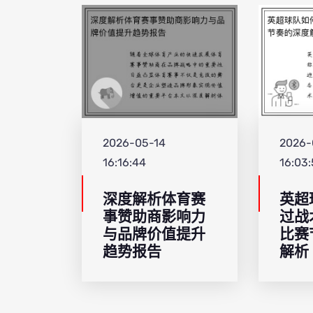
2026-05-14
2026-
16:16:44
16:03
深度解析体育赛
英超
事赞助商影响力
过战
与品牌价值提升
比赛
趋势报告
解析