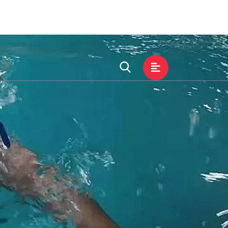
司动态
企业服务
咨询必一运动