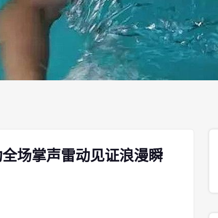
功全场掌声雷动见证浪漫瞬