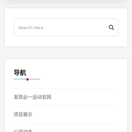
导航
发现必一运动官网
项目展示
公司动态