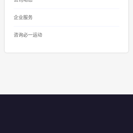
企业服务
咨询必一运动