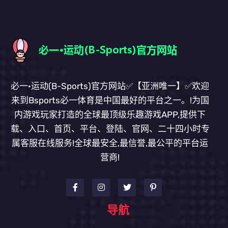
必一·运动(B-Sports)官方网站✅【亚洲唯一】✅欢迎
来到Bsports必一体育是中国最好的平台之一。!为国
内游戏玩家打造的全球最顶级乐趣游戏APP,提供下
载、入口、首页、平台、登陆、官网、二十四小时专
属客服在线服务!全球最安全,最信誉,最公平的平台运
营商!
导航