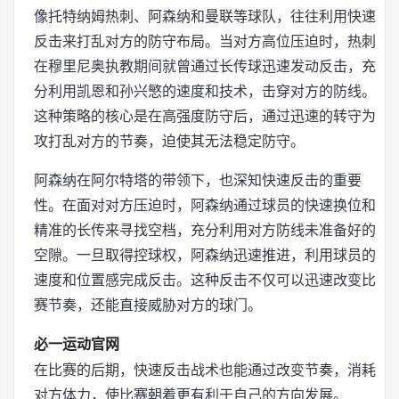
像托特纳姆热刺、阿森纳和曼联等球队，往往利用快速
反击来打乱对方的防守布局。当对方高位压迫时，热刺
在穆里尼奥执教期间就曾通过长传球迅速发动反击，充
分利用凯恩和孙兴慜的速度和技术，击穿对方的防线。
这种策略的核心是在高强度防守后，通过迅速的转守为
攻打乱对方的节奏，迫使其无法稳定防守。
阿森纳在阿尔特塔的带领下，也深知快速反击的重要
性。在面对对方压迫时，阿森纳通过球员的快速换位和
精准的长传来寻找空档，充分利用对方防线未准备好的
空隙。一旦取得控球权，阿森纳迅速推进，利用球员的
速度和位置感完成反击。这种反击不仅可以迅速改变比
赛节奏，还能直接威胁对方的球门。
必一运动官网
在比赛的后期，快速反击战术也能通过改变节奏，消耗
对方体力，使比赛朝着更有利于自己的方向发展。