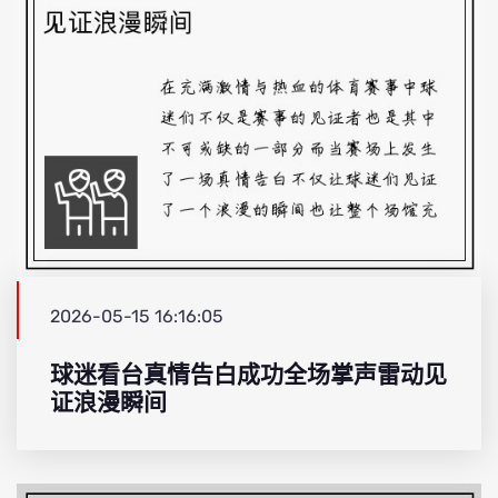
2026-05-15 16:16:05
球迷看台真情告白成功全场掌声雷动见
证浪漫瞬间