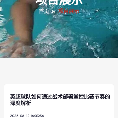
项目展示
首页
项目展示
英超球队如何通过战术部署掌控比赛节奏的
深度解析
2026-06-12 16:03:56