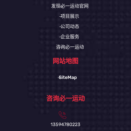
发现必一运动官网
项目展示
公司动态
企业服务
咨询必一运动
网站地图
SiteMap
咨询必一运动
13594780223