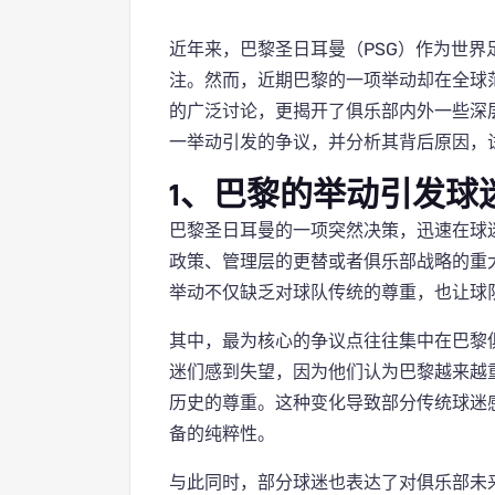
近年来，巴黎圣日耳曼（PSG）作为世
注。然而，近期巴黎的一项举动却在全球
的广泛讨论，更揭开了俱乐部内外一些深
一举动引发的争议，并分析其背后原因，
1、巴黎的举动引发球
巴黎圣日耳曼的一项突然决策，迅速在球
政策、管理层的更替或者俱乐部战略的重
举动不仅缺乏对球队传统的尊重，也让球
其中，最为核心的争议点往往集中在巴黎
迷们感到失望，因为他们认为巴黎越来越
历史的尊重。这种变化导致部分传统球迷感
备的纯粹性。
与此同时，部分球迷也表达了对俱乐部未