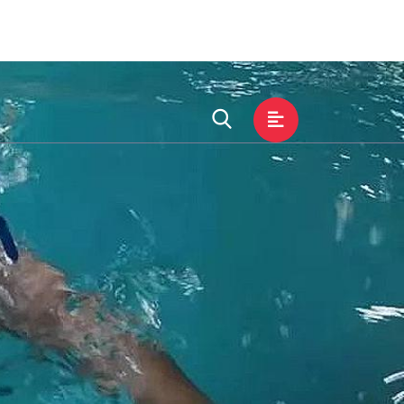
司动态
企业服务
咨询必一运动