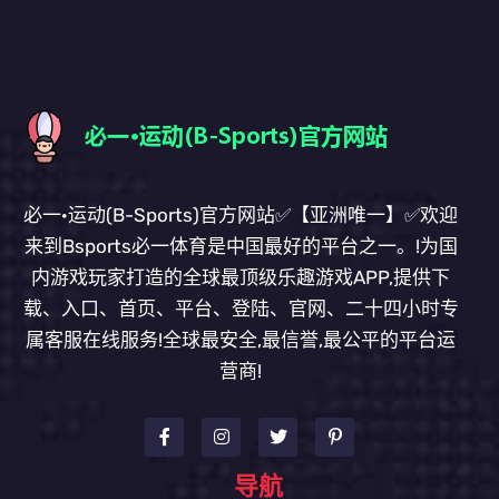
必一·运动(B-Sports)官方网站✅【亚洲唯一】✅欢迎
来到Bsports必一体育是中国最好的平台之一。!为国
内游戏玩家打造的全球最顶级乐趣游戏APP,提供下
载、入口、首页、平台、登陆、官网、二十四小时专
属客服在线服务!全球最安全,最信誉,最公平的平台运
营商!
导航