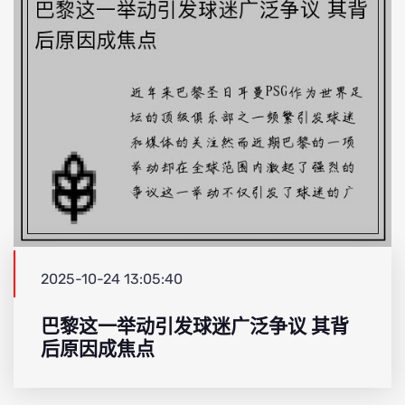
2025-10-24 13:05:40
巴黎这一举动引发球迷广泛争议 其背
后原因成焦点