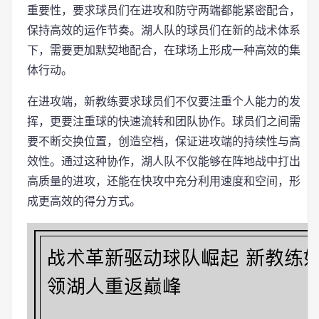
重要性，要求球员们在进攻和防守两端都能紧密配合，
保持高效的运作节奏。湖人队的球员们在新的战术体系
下，需要更加默契地配合，在球场上形成一种高效的集
体行动。
在进攻端，新教练要求球员们不仅要注重个人能力的发
挥，更要注重球的快速流转和团队协作。球员们之间需
要不断交换位置，创造空档，保证进攻端的持续性与高
效性。通过这种协作，湖人队不仅能够在阵地战中打出
高质量的进攻，还能在快攻中充分利用速度和空间，形
成更高效的得分方式。