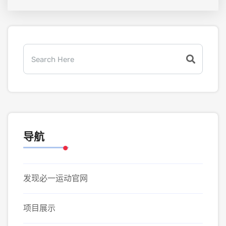
导航
发现必一运动官网
项目展示