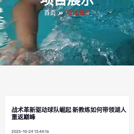
项目展示
首页
项目展示
战术革新驱动球队崛起 新教练如何带领湖人
重返巅峰
2025-10-24 13:44:16