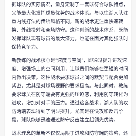
据球队的实际情况，量身定制了一套既符合球队特点，
又能最大化发挥球员优势的战术体系。与以往湖人队注
重内线打法的传统风格不同，新的战术更注重快速转
换、外线投射和全场防守。这种创新的战术体系，既能
发挥球队现有球员的最大潜力，也能在面对其他强队时
保持竞争力。
新教练的战术核心是“速度与空间”，即通过提升进攻速
度、增强场上的空间利用，让球员们能够在更短的时间
内做出决策。这种战术要求球员之间的默契与配合更加
紧密，尤其是对球场视野的要求极高。与此同时，教练
要求球员在防守端要有更强的压迫感，利用防守转化为
进攻，增加对对手的压力。通过这套战术，湖人队的攻
防两端表现得到了明显提升，尤其是在快攻和反击阶
段，球队能够迅速通过防守反击建立起领先优势。
战术理念的革新不仅仅局限于进攻和防守端的策略，还